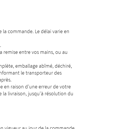
de la commande. Le délai varie en
.
 la remise entre vos mains, ou au
omplète, emballage abîmé, déchiré,
 informant le transporteur des
après.
e en raison d'une erreur de votre
la livraison, jusqu'à résolution du
A en vigueur au jour de la commande.