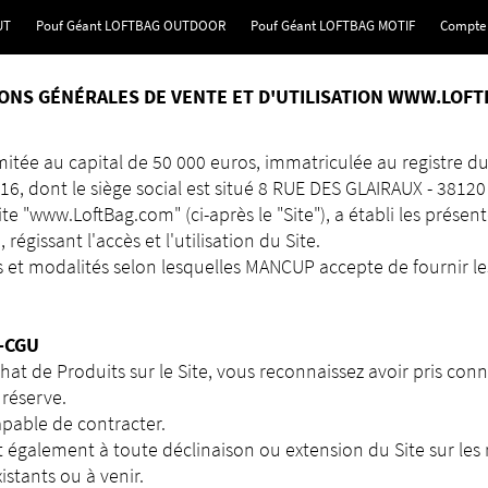
UT
Pouf Géant LOFTBAG OUTDOOR
Pouf Géant LOFTBAG MOTIF
Compte
ONS GÉNÉRALES DE VENTE ET D'UTILISATION WWW.LOF
mitée au capital de 50 000 euros, immatriculée au registre 
 dont le siège social est situé 8 RUE DES GLAIRAUX - 38120
te "www.LoftBag.com" (ci-après le "Site"), a établi les présen
 régissant l'accès et l'utilisation du Site.
s et modalités selon lesquelles MANCUP accepte de fournir les
-CGU
chat de Produits sur le Site, vous reconnaissez avoir pris c
 réserve.
pable de contracter.
également à toute déclinaison ou extension du Site sur les
stants ou à venir.