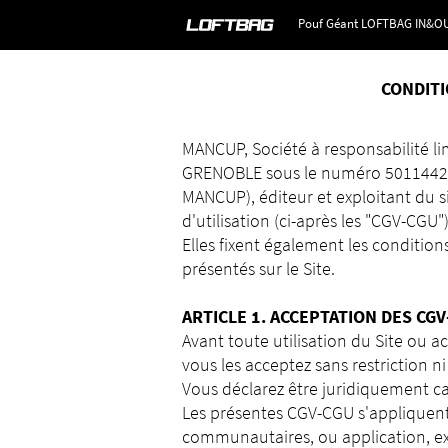
Pouf Géant LOFTBAG IN&O
CONDITI
MANCUP, Société à responsabilité li
GRENOBLE sous le numéro 501144216,
MANCUP), éditeur et exploitant du si
d'utilisation (ci-après les "CGV-CGU"),
Elles fixent également les condition
présentés sur le Site.
ARTICLE 1. ACCEPTATION DES
CGV
Avant toute utilisation du Site ou a
vous les acceptez sans restriction ni
Vous déclarez être juridiquement ca
Les présentes CGV-CGU s'appliquent 
communautaires, ou application, exi