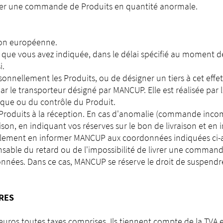
user une commande de Produits en quantité anormale.
nion européenne.
sse que vous avez indiquée, dans le délai spécifié au moment 
i.
onnellement les Produits, ou de désigner un tiers à cet effet
par le transporteur désigné par MANCUP. Elle est réalisée par
sique ou du contrôle du Produit.
es Produits à la réception. En cas d'anomalie (commande inc
raison, en indiquant vos réserves sur le bon de livraison et en
alement en informer MANCUP aux coordonnées indiquées ci-
able du retard ou de l'impossibilité de livrer une command
onnées. Dans ce cas, MANCUP se réserve le droit de suspendre 
ÈRES
en euros toutes taxes comprises. Ils tiennent compte de la TV