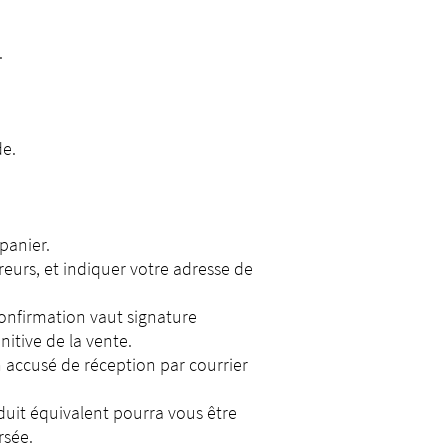
.
de.
panier.
rreurs, et indiquer votre adresse de
onfirmation vaut signature
itive de la vente.
n accusé de réception par courrier
oduit équivalent pourra vous être
rsée.